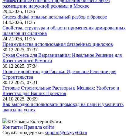
Эффективные способы продвижения бизнеса через
размещение наружной рекламы в Москве
29.4.2026, 11:36
Gracex.digital отзывы: детальный разбор о брокере
14.4.2026, 11:35
Свойства, структура и области применения армированных
шлангов из силикона
24.2.2026, 11:25
Преимущества использования батарейных циклонов
30.12.2025, 07:37
Сухая Смесь для Выравнивания: Идеальное Решение для
Качественного Ремонта
30.12.2025, 07:34
Полистиролбетон для Гаража: Идеальное Решение для
Строительства
30.12.2025, 07:31
Готовые Строительные Растворы в Мешках: Удобство и
Качество для Ваших Проектов
24.10.2025, 20:09
Как выгодно использовать промокод на пари и увеличить
шансы на успех
© Отзывы Екатеринбурга.
Контакты
Правила сайта
Служба поддержки:
support@otzyvy66.ru