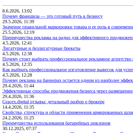
8.6.2026, 13:02
Почему франшиза — это готовый путь к бизнесу
29.5.2026, 11:39
Значение правильной маркировки товара и ее роль в современ
25.5.2026, 12:19
Преимущества рекламы на радио для эффективного продвижен
4.5.2026, 12:41
Лигатурные и безлигатурные брекеты
4.5.2026, 12:38
Почему стоит выбрать профессиональное рекламное агентство
4.5.2026, 12:35
Как выбрать профессиональное изготовление вывесок для усп
4.5.2026, 12:28
Почему реклама на баннерах остается одним из наиболее эффе
29.4.2026, 11:44
Эффективные способы продвижения бизнеса через размещение
29.4.2026, 11:36
Gracex.digital отзывы: детальный разбор о брокере
14.4.2026, 11:35
Свойства, структура и области применения армированных шла
24.2.2026, 11:25
Преимущества использования батарейных циклонов
30.12.2025, 07:37