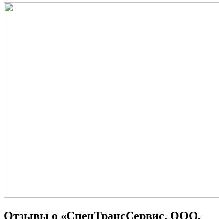
Отзывы о «СпецТрансСервис, ООО,