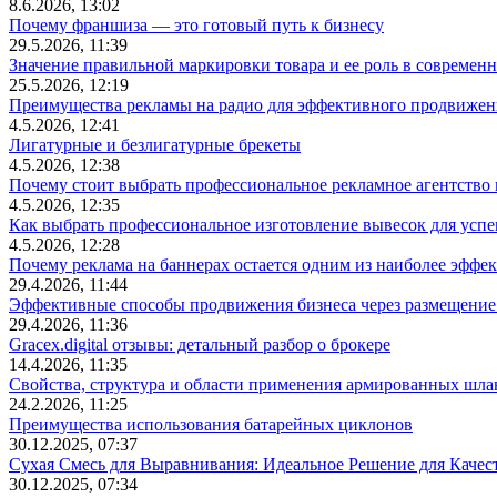
8.6.2026, 13:02
Почему франшиза — это готовый путь к бизнесу
29.5.2026, 11:39
Значение правильной маркировки товара и ее роль в современ
25.5.2026, 12:19
Преимущества рекламы на радио для эффективного продвижен
4.5.2026, 12:41
Лигатурные и безлигатурные брекеты
4.5.2026, 12:38
Почему стоит выбрать профессиональное рекламное агентство
4.5.2026, 12:35
Как выбрать профессиональное изготовление вывесок для усп
4.5.2026, 12:28
Почему реклама на баннерах остается одним из наиболее эффе
29.4.2026, 11:44
Эффективные способы продвижения бизнеса через размещение
29.4.2026, 11:36
Gracex.digital отзывы: детальный разбор о брокере
14.4.2026, 11:35
Свойства, структура и области применения армированных шла
24.2.2026, 11:25
Преимущества использования батарейных циклонов
30.12.2025, 07:37
Сухая Смесь для Выравнивания: Идеальное Решение для Качес
30.12.2025, 07:34