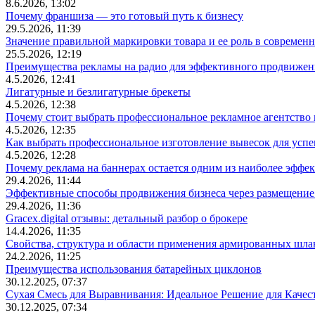
8.6.2026, 13:02
Почему франшиза — это готовый путь к бизнесу
29.5.2026, 11:39
Значение правильной маркировки товара и ее роль в современ
25.5.2026, 12:19
Преимущества рекламы на радио для эффективного продвижен
4.5.2026, 12:41
Лигатурные и безлигатурные брекеты
4.5.2026, 12:38
Почему стоит выбрать профессиональное рекламное агентство
4.5.2026, 12:35
Как выбрать профессиональное изготовление вывесок для усп
4.5.2026, 12:28
Почему реклама на баннерах остается одним из наиболее эффе
29.4.2026, 11:44
Эффективные способы продвижения бизнеса через размещение
29.4.2026, 11:36
Gracex.digital отзывы: детальный разбор о брокере
14.4.2026, 11:35
Свойства, структура и области применения армированных шла
24.2.2026, 11:25
Преимущества использования батарейных циклонов
30.12.2025, 07:37
Сухая Смесь для Выравнивания: Идеальное Решение для Качес
30.12.2025, 07:34