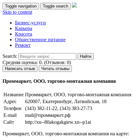
Toggle navigation
Toggle search
Skip to content
Бизнес-услуги
Карьера
Красота
Общественное питание
Ремонт
Search:
Средняя оценка: 0. (Отзывов: 0)
Написать отзыв
Читать отзывы
Проммаркет, ООО, торгово-монтажная компания
Название
Проммаркет, ООО, торгово-монтажная компания
Адрес
620007, Екатеринбург, Латвийская, 18
Телефон
(343) 382-11-22, (343) 383-27-73
E-mail
mail@проммаркет.рф
Сайт
http://xn--80akogakgiew.xn--p1ai
Проммаркет, ООО, торгово-монтажная компания на карте: