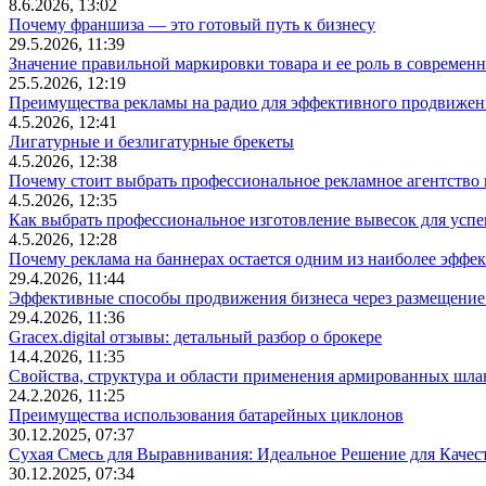
8.6.2026, 13:02
Почему франшиза — это готовый путь к бизнесу
29.5.2026, 11:39
Значение правильной маркировки товара и ее роль в современ
25.5.2026, 12:19
Преимущества рекламы на радио для эффективного продвижен
4.5.2026, 12:41
Лигатурные и безлигатурные брекеты
4.5.2026, 12:38
Почему стоит выбрать профессиональное рекламное агентство
4.5.2026, 12:35
Как выбрать профессиональное изготовление вывесок для усп
4.5.2026, 12:28
Почему реклама на баннерах остается одним из наиболее эффе
29.4.2026, 11:44
Эффективные способы продвижения бизнеса через размещение
29.4.2026, 11:36
Gracex.digital отзывы: детальный разбор о брокере
14.4.2026, 11:35
Свойства, структура и области применения армированных шла
24.2.2026, 11:25
Преимущества использования батарейных циклонов
30.12.2025, 07:37
Сухая Смесь для Выравнивания: Идеальное Решение для Качес
30.12.2025, 07:34