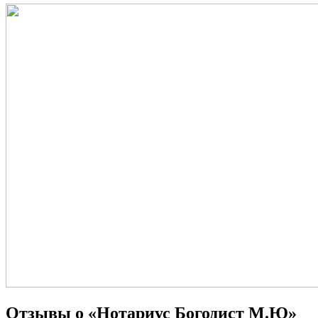
Отзывы о «Нотариус Богодист М.Ю»