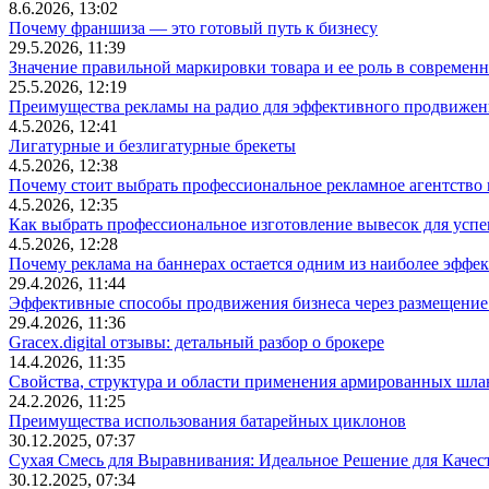
8.6.2026, 13:02
Почему франшиза — это готовый путь к бизнесу
29.5.2026, 11:39
Значение правильной маркировки товара и ее роль в современ
25.5.2026, 12:19
Преимущества рекламы на радио для эффективного продвижен
4.5.2026, 12:41
Лигатурные и безлигатурные брекеты
4.5.2026, 12:38
Почему стоит выбрать профессиональное рекламное агентство
4.5.2026, 12:35
Как выбрать профессиональное изготовление вывесок для усп
4.5.2026, 12:28
Почему реклама на баннерах остается одним из наиболее эффе
29.4.2026, 11:44
Эффективные способы продвижения бизнеса через размещение
29.4.2026, 11:36
Gracex.digital отзывы: детальный разбор о брокере
14.4.2026, 11:35
Свойства, структура и области применения армированных шла
24.2.2026, 11:25
Преимущества использования батарейных циклонов
30.12.2025, 07:37
Сухая Смесь для Выравнивания: Идеальное Решение для Качес
30.12.2025, 07:34