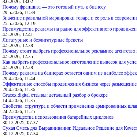
8.6.2026, 13:02
Почему франшиза — это готовый путь к бизнесу
29.5.2026, 11:39
Значение правильной маркировки товара и ее роль в современ
25.5.2026, 12:19
Преимущества рекламы на радио для эффективного продвижен
4.5.2026, 12:41
Лигатурные и безлигатурные брекеты
4.5.2026, 12:38
Почему стоит выбрать профессиональное рекламное агентство
4.5.2026, 12:35
Как выбрать профессиональное изготовление вывесок для усп
4.5.2026, 12:28
Почему реклама на баннерах остается одним из наиболее эффе
29.4.2026, 11:44
Эффективные способы продвижения бизнеса через размещение
29.4.2026, 11:36
Gracex.digital отзывы: детальный разбор о брокере
14.4.2026, 11:35
Свойства, структура и области применения армированных шла
24.2.2026, 11:25
Преимущества использования батарейных циклонов
30.12.2025, 07:37
Сухая Смесь для Выравнивания: Идеальное Решение для Качес
30.12.2025, 07:34