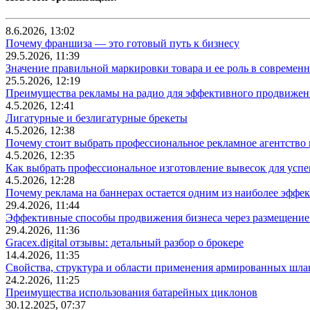
8.6.2026, 13:02
Почему франшиза — это готовый путь к бизнесу
29.5.2026, 11:39
Значение правильной маркировки товара и ее роль в современ
25.5.2026, 12:19
Преимущества рекламы на радио для эффективного продвижен
4.5.2026, 12:41
Лигатурные и безлигатурные брекеты
4.5.2026, 12:38
Почему стоит выбрать профессиональное рекламное агентство
4.5.2026, 12:35
Как выбрать профессиональное изготовление вывесок для усп
4.5.2026, 12:28
Почему реклама на баннерах остается одним из наиболее эффе
29.4.2026, 11:44
Эффективные способы продвижения бизнеса через размещение
29.4.2026, 11:36
Gracex.digital отзывы: детальный разбор о брокере
14.4.2026, 11:35
Свойства, структура и области применения армированных шла
24.2.2026, 11:25
Преимущества использования батарейных циклонов
30.12.2025, 07:37