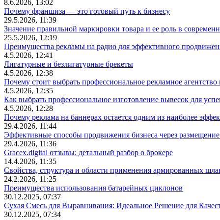
8.6.2026, 13:02
Почему франшиза — это готовый путь к бизнесу
29.5.2026, 11:39
Значение правильной маркировки товара и ее роль в современ
25.5.2026, 12:19
Преимущества рекламы на радио для эффективного продвижен
4.5.2026, 12:41
Лигатурные и безлигатурные брекеты
4.5.2026, 12:38
Почему стоит выбрать профессиональное рекламное агентство
4.5.2026, 12:35
Как выбрать профессиональное изготовление вывесок для усп
4.5.2026, 12:28
Почему реклама на баннерах остается одним из наиболее эффе
29.4.2026, 11:44
Эффективные способы продвижения бизнеса через размещение
29.4.2026, 11:36
Gracex.digital отзывы: детальный разбор о брокере
14.4.2026, 11:35
Свойства, структура и области применения армированных шла
24.2.2026, 11:25
Преимущества использования батарейных циклонов
30.12.2025, 07:37
Сухая Смесь для Выравнивания: Идеальное Решение для Качес
30.12.2025, 07:34