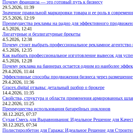
Почему франшиза — это готовый путь к бизнесу
29.5.2026, 11:39
Значение правильной маркировки товара и ее роль в современ
25.5.2026, 12:19
Преимущества рекламы на радио для эффективного продвижен
4.5.2026, 12:41
Лигатурные и безлигатурные брекеты
4.5.2026, 12:38
Почему стоит выбрать профессиональное рекламное агентство
4.5.2026, 12:35
Как выбрать профессиональное изготовление вывесок для усп
4.5.2026, 12:28
Почему реклама на баннерах остается одним из наиболее эффе
29.4.2026, 11:44
Эффективные способы продвижения бизнеса через размещение
29.4.2026, 11:36
Gracex.digital отзывы: детальный разбор о брокере
14.4.2026, 11:35
Свойства, структура и области применения армированных шла
24.2.2026, 11:25
Преимущества использования батарейных циклонов
30.12.2025, 07:37
Сухая Смесь для Выравнивания: Идеальное Решение для Качес
30.12.2025, 07:34
Полистиролбетон для Гаража: Идеальное Решение для Строите