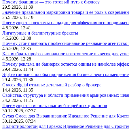
Почему франшиза — это готовый путь к бизнесу
29.5.2026, 11:39
Значение правильной маркировки товара и ее роль в современ
25.5.2026, 12:19
Преимущества рекламы на радио для эффективного продвижен
4.5.2026, 12:41
Лигатурные и безлигатурные брекеты
4.5.2026, 12:38
Почему стоит выбрать профессиональное рекламное агентство
4.5.2026, 12:35
Как выбрать профессиональное изготовление вывесок для усп
4.5.2026, 12:28
Почему реклама на баннерах остается одним из наиболее эффе
29.4.2026, 11:44
Эффективные способы продвижения бизнеса через размещение
29.4.2026, 11:36
Gracex.digital отзывы: детальный разбор о брокере
14.4.2026, 11:35
Свойства, структура и области применения армированных шла
24.2.2026, 11:25
Преимущества использования батарейных циклонов
30.12.2025, 07:37
Сухая Смесь для Выравнивания: Идеальное Решение для Качес
30.12.2025, 07:34
Полистиролбетон для Гаража: Идеальное Решение для Строите