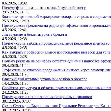
8.6.2026, 13:02
Почему франшиза — это готовый путь к бизнесу
29.5.2026, 11:39
Значение правильной маркировки товара и ее роль в современ
25.5.2026, 12:19
Преимущества рекламы на радио для эффективного продвижен
4.5.2026, 12:41
Лигатурные и безлигатурные брекеты
4.5.2026, 12:38
Почему стоит выбрать профессиональное рекламное агентство
4.5.2026, 12:35
Как выбрать профессиональное изготовление вывесок для усп
4.5.2026, 12:28
Почему реклама на баннерах остается одним из наиболее эффе
29.4.2026, 11:44
Эффективные способы продвижения бизнеса через размещение
29.4.2026, 11:36
Gracex.digital отзывы: детальный разбор о брокере
14.4.2026, 11:35
Свойства, структура и области применения армированных шла
24.2.2026, 11:25
Преимущества использования батарейных циклонов
30.12.2025, 07:37
Сухая Смесь для Выравнивания: Идеальное Решение для Качес
30.12.2025, 07:34