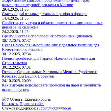
Эффективные способы продвижения бизнеса через
размещение наружной рекламы в Москве
29.4.2026, 11:36
Gracex.digital отзывы: детальный разбор о брокере
14.4.2026, 11:35
Свойства, структура и области применения армированных
шлангов из силикона
24.2.2026, 11:25
Преимущества использования батарейных циклонов
30.12.2025, 07:37
Сухая Смесь для Выравнивания: Идеальное Решение для
Качественного Ремонта
30.12.2025, 07:34
Полистиролбетон для Гаража: Идеальное Решение для
Строительства
30.12.2025, 07:31
Готовые Строительные Растворы в Мешках: Удобство и
Качество для Ваших Проектов
24.10.2025, 20:09
Как выгодно использовать промокод на пари и увеличить
шансы на успех
© Отзывы Екатеринбурга.
Контакты
Правила сайта
Служба поддержки:
support@otzyvy66.ru